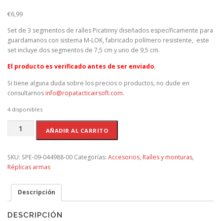
€
6,99
Set de 3 segmentos de raíles Picatinny diseñados específicamente para
guardamanos con sistema M-LOK, fabricado polímero resistente, este
set incluye dos segmentos de 7,5 cm y uno de 9,5 cm.
El producto es verificado antes de ser enviado.
Si tiene alguna duda sobre los precios o productos, no dude en
consultarnos
info@ropatacticairsoft.com
.
4 disponibles
SET
AÑADIR AL CARRITO
RAILES
M-
LOK
SKU:
SPE-09-044988-00
Categorías:
Accesorios
,
Raíles y monturas
,
FIBRA
Réplicas armas
NEGRO
cantidad
Descripción
DESCRIPCIÓN