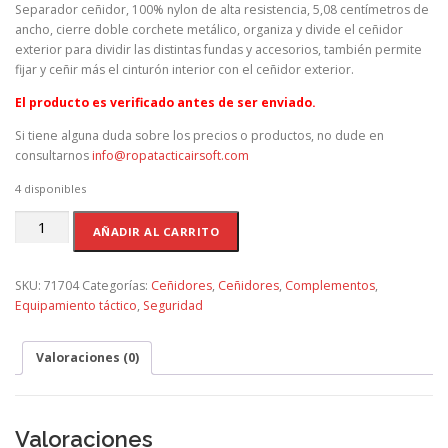
Separador ceñidor, 100% nylon de alta resistencia, 5,08 centímetros de
ancho, cierre doble corchete metálico, organiza y divide el ceñidor
exterior para dividir las distintas fundas y accesorios, también permite
fijar y ceñir más el cinturón interior con el ceñidor exterior.
El producto es verificado antes de ser enviado.
Si tiene alguna duda sobre los precios o productos, no dude en
consultarnos
info@ropatacticairsoft.com
4 disponibles
SEPARADOR
AÑADIR AL CARRITO
NYLON
CEÑIDOR
CORCHETE
SKU:
71704
Categorías:
Ceñidores
,
Ceñidores
,
Complementos
,
NEGRO
Equipamiento táctico
,
Seguridad
cantidad
Valoraciones (0)
Valoraciones