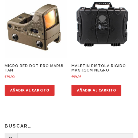
MICRO RED DOT PRO MARUI
MALETIN PISTOLA RIGIDO
TAN
MK3 41CM NEGRO
€
69,90
€
99,95
AÑADIR AL CARRITO
AÑADIR AL CARRITO
BUSCAR…