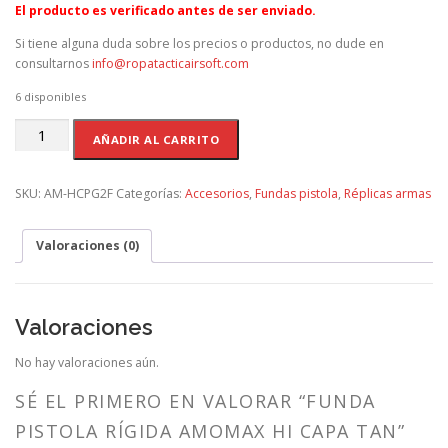
El producto es verificado antes de ser enviado.
Si tiene alguna duda sobre los precios o productos, no dude en
consultarnos
info@ropatacticairsoft.com
6 disponibles
FUNDA
AÑADIR AL CARRITO
PISTOLA
RÍGIDA
AMOMAX
SKU:
AM-HCPG2F
Categorías:
Accesorios
,
Fundas pistola
,
Réplicas armas
HI
CAPA
Valoraciones (0)
TAN
cantidad
Valoraciones
No hay valoraciones aún.
SÉ EL PRIMERO EN VALORAR “FUNDA
PISTOLA RÍGIDA AMOMAX HI CAPA TAN”